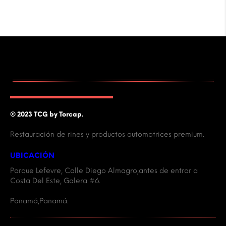
© 2023 TCG by Torcap.
Restauración de rines y productos automotrices premium.
UBICACIÓN
Parque Lefevre, Calle Diego Almagro,antes de entrar a
Costa Del Este, Galera #6.
Panamá,Panamá.