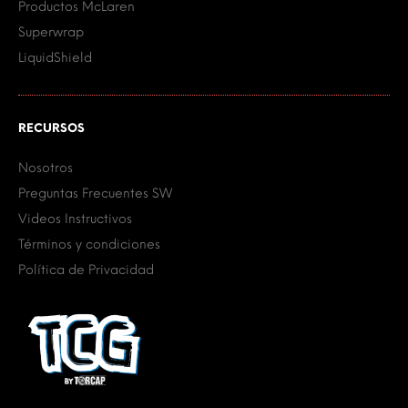
Productos McLaren
Superwrap
LiquidShield
RECURSOS
Nosotros
Preguntas Frecuentes SW
Videos Instructivos
Términos y condiciones
Política de Privacidad