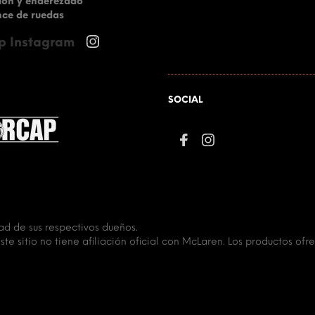
ión y enderezado
ce de ruedas
p Instagram
SOCIAL
d de sus respectivos dueños.
e sitio no tiene afiliación oficial con McLaren. Los productos ofr