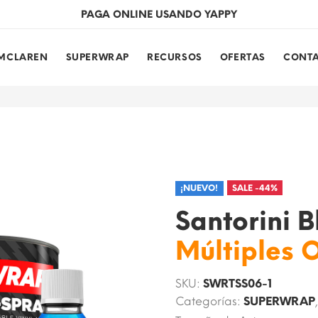
¡RESTAURA TUS RINES EN TORCAP!
MCLAREN
SUPERWRAP
RECURSOS
OFERTAS
CONT
¡NUEVO!
SALE -44%
Santorini 
Múltiples 
SKU:
SWRTSS06-1
Categorías:
SUPERWRAP