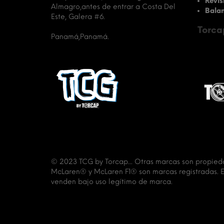
Revis
Almagro,antes de entrar a Costa Del
Balan
Este, Galera #6.
Torca
Panamá,Panamá.
© 2023 TCG by Torcap... Otras marcas son propieda
McLaren® y McLaren F1® son marcas registradas. Est
venden bajo uso legítimo de marca.