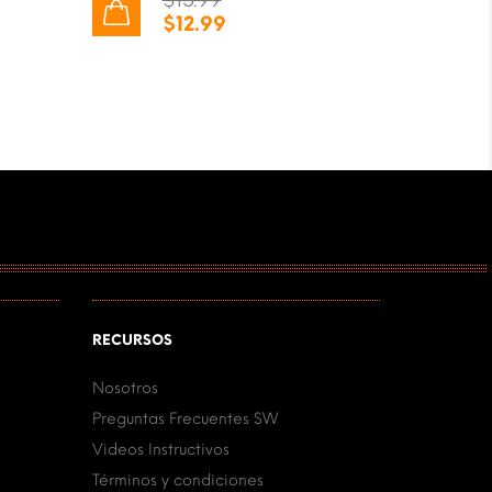
$
15.99
$
12.99
RECURSOS
Nosotros
Preguntas Frecuentes SW
Videos Instructivos
Términos y condiciones