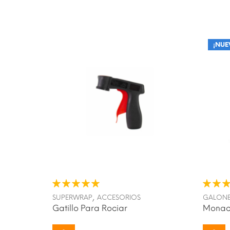
¡NUE
¡NUE
,
SUPERWRAP
ACCESORIOS
GALONE
Gatillo Para Rociar
Monaco