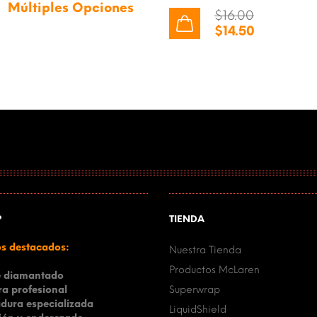
Múltiples Opciones
$
16.00
$
14.50
P
TIENDA
os destacados:
Nuestra Tienda
Productos McLaren
e diamantado
ra profesional
Superwrap
dura especializada
LiquidShield