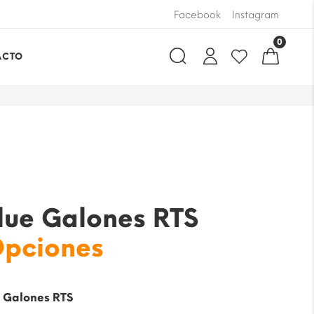
PAGA ONLINE USAND
Facebook
Instagram
0
ACTO
Blue Galones RTS
Opciones
,
Galones RTS