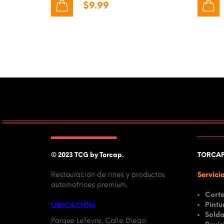
$
9.99
© 2023 TCG by Torcap.
TORCA
Restauración de rines y productos
Servici
automotrices premium.
Cort
Pintu
UBICACIÓN
Solda
Parque Lefevre, Calle Diego