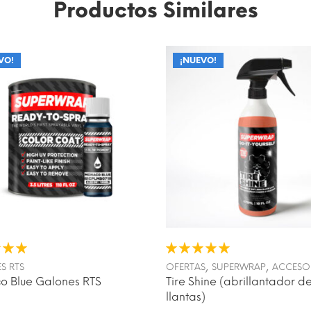
Productos Similares
VO!
VO!
¡NUEVO!
¡NUEVO!
,
,
S RTS
OFERTAS
SUPERWRAP
ACCESO
 Blue Galones RTS
Tire Shine (abrillantador d
llantas)