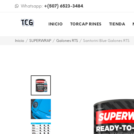
PAGA ONLINE USANDO YAPPY
Whatsapp:
+(507) 6523-3484
.
INICIO
TORCAP RINES
TIENDA
Inicio
SUPERWRAP
Galones RTS
Santorini Blue Galones RTS