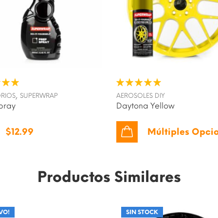
,
RIOS
SUPERWRAP
AEROSOLES DIY
pray
Daytona Yellow
$
12.99
Múltiples Opci
Productos Similares
VO!
VO!
SIN STOCK