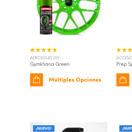
AEROSOLES DIY
ACCESO
Gymkhana Green
Prep S
Múltiples Opciones
¡NUEVO!
¡NUEVO!
¡NUE
¡NUE