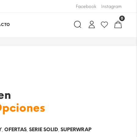
PAGA ONLINE USANDO Y
Facebook
Instagram
0
ACTO
en
Opciones
Y
,
OFERTAS
,
SERIE SOLID
,
SUPERWRAP