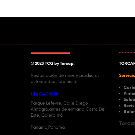
© 2023 TCG by Torcap.
TORCA
Restauración de rines y productos
Servici
automotrices premium.
Cort
Pintu
UBICACIÓN
Solda
Parque Lefevre, Calle Diego
Revis
Almagro,antes de entrar a Costa Del
Balan
Este, Galera #6.
Torca
Panamá,Panamá.