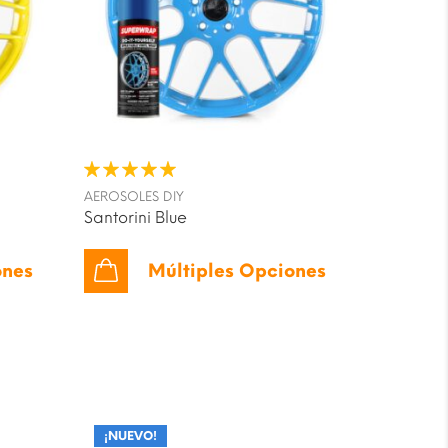
AEROSOLES DIY
Santorini Blue
ones
Múltiples Opciones
¡NUEVO!
¡NUEVO!