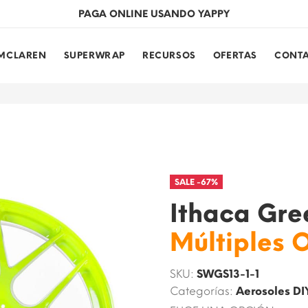
¡RESTAURA TUS RINES EN TORCAP!
MCLAREN
SUPERWRAP
RECURSOS
OFERTAS
CONT
SALE -67%
Ithaca Gre
Múltiples 
SKU:
SWGS13-1-1
Categorías:
Aerosoles DI