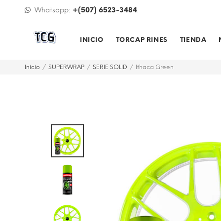
A ONLINE USANDO YAPPY
Whatsapp:
+(507) 6523-3484
.
INICIO
TORCAP RINES
TIENDA
Inicio
SUPERWRAP
SERIE SOLID
Ithaca Green