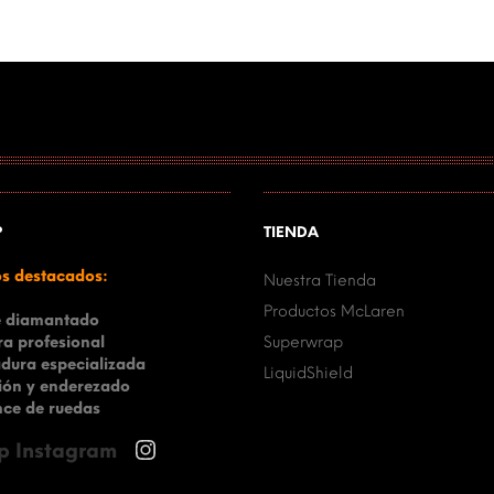
P
TIENDA
os destacados:
Nuestra Tienda
Productos McLaren
e diamantado
ra profesional
Superwrap
dura especializada
LiquidShield
ión y enderezado
ce de ruedas
p Instagram